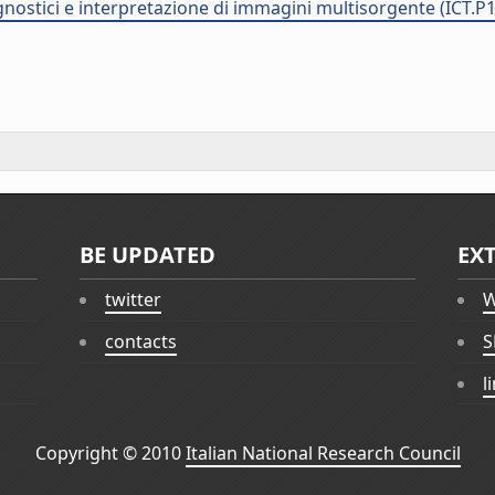
nostici e interpretazione di immagini multisorgente (ICT.P
BE UPDATED
EX
twitter
W
contacts
S
l
Copyright © 2010
Italian National Research Council