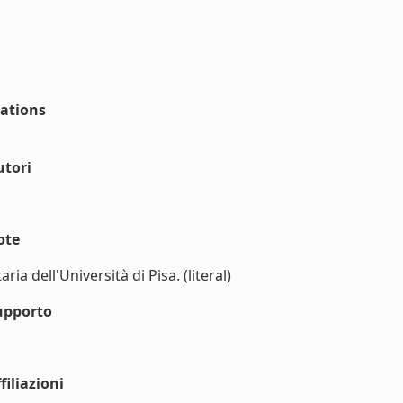
mations
utori
ote
ia dell'Università di Pisa. (literal)
upporto
iliazioni