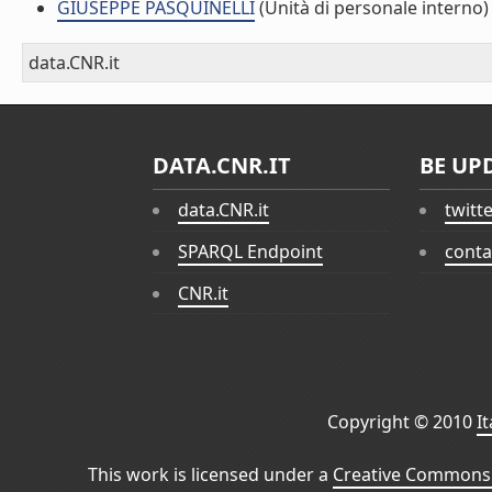
GIUSEPPE PASQUINELLI
(Unità di personale interno)
data.CNR.it
DATA.CNR.IT
BE UP
data.CNR.it
twitt
SPARQL Endpoint
conta
CNR.it
Copyright © 2010
I
This work is licensed under a
Creative Commons 