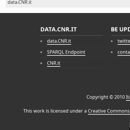
data.CNR.it
DATA.CNR.IT
BE UP
data.CNR.it
twitt
SPARQL Endpoint
conta
CNR.it
Copyright © 2010
I
This work is licensed under a
Creative Commons 