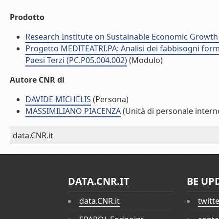
Prodotto
Research Institute on Sustainable Economic Growth
Progetto MEDITEATRI.PA: Analisi dei fabbisogni format
Paesi Terzi (PC.P05.004.002)
(Modulo)
Autore CNR di
DAVIDE MICHELIS
(Persona)
MASSIMILIANO PIACENZA
(Unità di personale intern
data.CNR.it
DATA.CNR.IT
BE UP
data.CNR.it
twitt