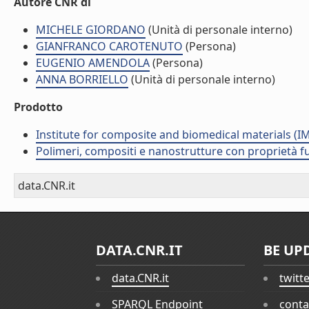
Autore CNR di
MICHELE GIORDANO
(Unità di personale interno)
GIANFRANCO CAROTENUTO
(Persona)
EUGENIO AMENDOLA
(Persona)
ANNA BORRIELLO
(Unità di personale interno)
Prodotto
Institute for composite and biomedical materials (I
Polimeri, compositi e nanostrutture con proprietà 
data.CNR.it
DATA.CNR.IT
BE UP
data.CNR.it
twitt
SPARQL Endpoint
conta