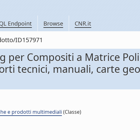
QL Endpoint
Browse
CNR.it
odotto/ID157971
ng per Compositi a Matrice Pol
porti tecnici, manuali, carte g
che e prodotti multimediali
(Classe)