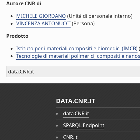
Autore CNR di
MICHELE GIORDANO
(Unità di personale interno)
VINCENZA ANTONUCCI
(Persona)
Prodotto
Istituto per i materiali compositi e biomedici (IMCB)
(
Tecnologie di materiali polimerici, compositi e nano
data.CNR.it
DATA.CNR.IT
data.CNR.it
SPARQL Endpoint
CNR.it