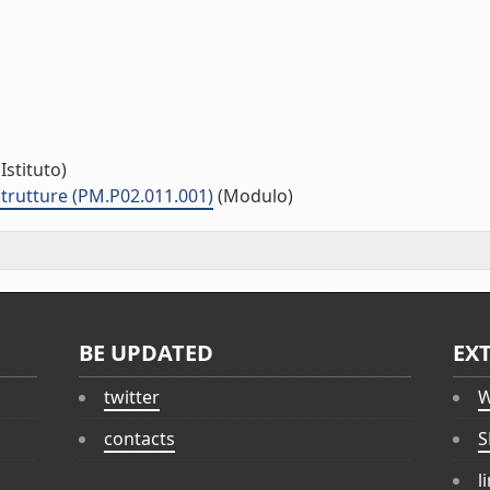
Istituto)
strutture (PM.P02.011.001)
(Modulo)
BE UPDATED
EX
twitter
W
contacts
S
l