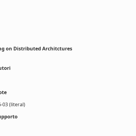
ng on Distributed Architctures
utori
ote
03 (literal)
upporto