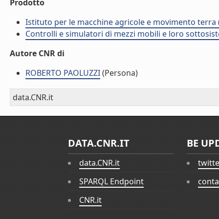
Prodotto
Istituto per le macchine agricole e movimento terr
Controlli e simulatori di mezzi mobili e loro sottosis
Autore CNR di
ROBERTO PAOLUZZI
(Persona)
data.CNR.it
DATA.CNR.IT
BE UP
data.CNR.it
twitt
SPARQL Endpoint
conta
CNR.it