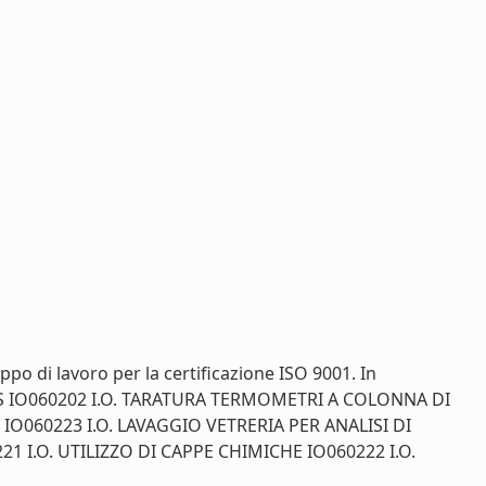
po di lavoro per la certificazione ISO 9001. In
GC-MS IO060202 I.O. TARATURA TERMOMETRI A COLONNA DI
O060223 I.O. LAVAGGIO VETRERIA PER ANALISI DI
 I.O. UTILIZZO DI CAPPE CHIMICHE IO060222 I.O.