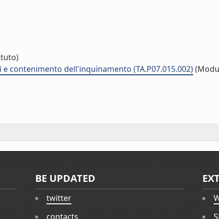
ituto)
ti e contenimento dell'inquinamento (TA.P07.015.002)
(Modu
BE UPDATED
EX
twitter
W
contacts
S