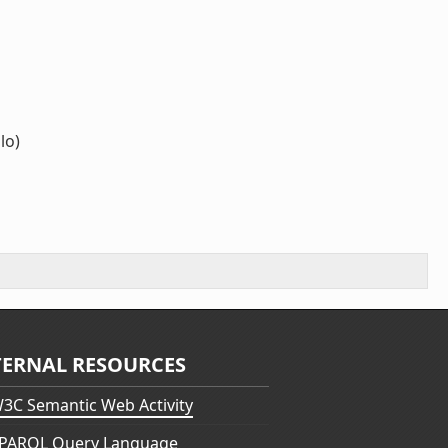
lo)
TERNAL RESOURCES
3C Semantic Web Activity
PARQL Query Language