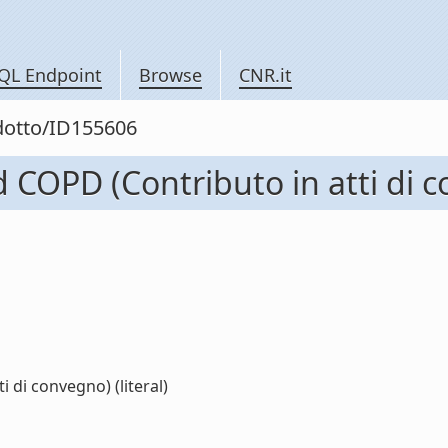
QL Endpoint
Browse
CNR.it
odotto/ID155606
 COPD (Contributo in atti di 
 di convegno) (literal)