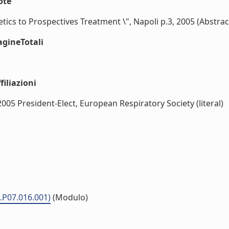
ote
cs to Prospectives Treatment \", Napoli p.3, 2005 (Abstracts 
agineTotali
iliazioni
-2005 President-Elect, European Respiratory Society (literal)
.P07.016.001)
(Modulo)