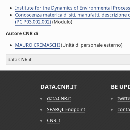
Institute for the Dynamics of Environmental Process
Conoscenza materica di siti, manufatti, descrizione 
(PC.P03.002.002)
(Modulo)
Autore CNR di
MAURO CREMASCHI
(Unità di personale esterno)
data.CNR.it
DATA.CNR.IT
BE UP
data.CNR.it
twitt
SPARQL Endpoint
conta
CNR.it