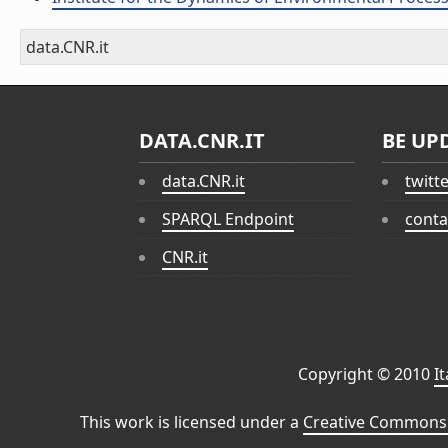
data.CNR.it
DATA.CNR.IT
BE UP
data.CNR.it
twitt
SPARQL Endpoint
conta
CNR.it
Copyright © 2010
I
This work is licensed under a
Creative Commons 