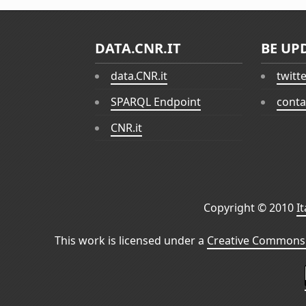
DATA.CNR.IT
BE UP
data.CNR.it
twitt
SPARQL Endpoint
conta
CNR.it
Copyright © 2010
I
This work is licensed under a
Creative Commons 