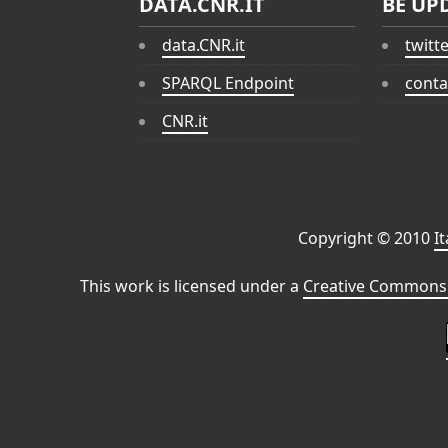
DATA.CNR.IT
BE UP
data.CNR.it
twitt
SPARQL Endpoint
conta
CNR.it
Copyright © 2010
I
This work is licensed under a
Creative Commons 