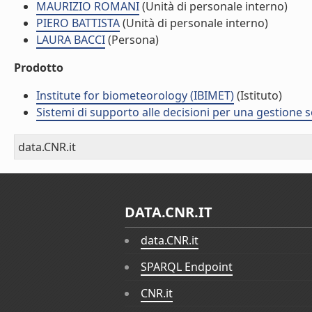
MAURIZIO ROMANI
(Unità di personale interno)
PIERO BATTISTA
(Unità di personale interno)
LAURA BACCI
(Persona)
Prodotto
Institute for biometeorology (IBIMET)
(Istituto)
Sistemi di supporto alle decisioni per una gestione so
data.CNR.it
DATA.CNR.IT
data.CNR.it
SPARQL Endpoint
CNR.it