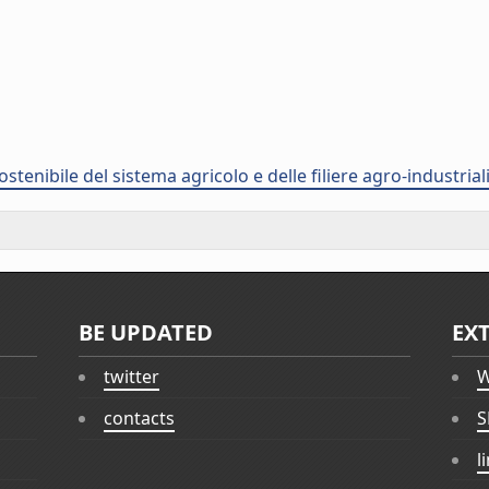
stenibile del sistema agricolo e delle filiere agro-industria
BE UPDATED
EX
twitter
W
contacts
S
l