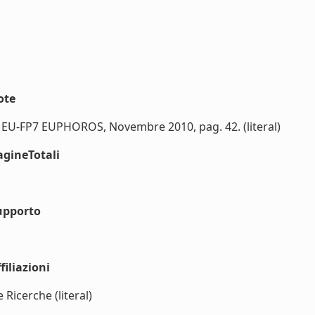
ote
 EU-FP7 EUPHOROS, Novembre 2010, pag. 42. (literal)
agineTotali
upporto
iliazioni
 Ricerche (literal)