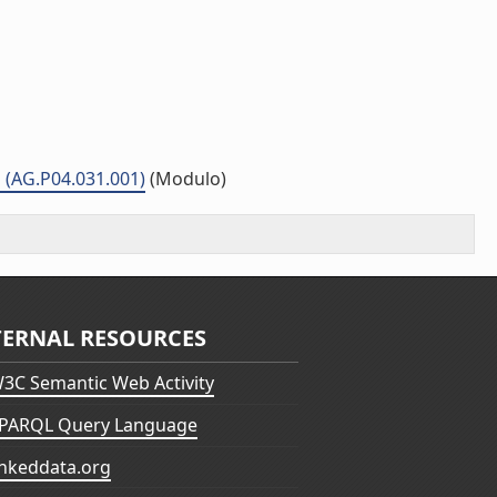
li (AG.P04.031.001)
(Modulo)
TERNAL RESOURCES
3C Semantic Web Activity
PARQL Query Language
inkeddata.org