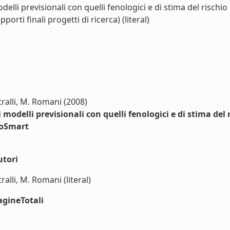
lli previsionali con quelli fenologici e di stima del rischio p
rti finali progetti di ricerca) (literal)
etralli, M. Romani (2008)
odelli previsionali con quelli fenologici e di stima del ri
roSmart
utori
ralli, M. Romani (literal)
agineTotali