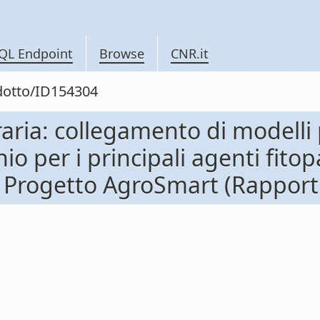
QL Endpoint
Browse
CNR.it
odotto/ID154304
aria: collegamento di modelli p
hio per i principali agenti fitop
 Progetto AgroSmart (Rapporti f