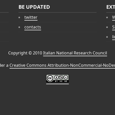
BE UPDATED
EX
twitter
W
contacts
S
l
Copyright © 2010
Italian National Research Council
der a
Creative Commons Attribution-NonCommercial-NoDeri