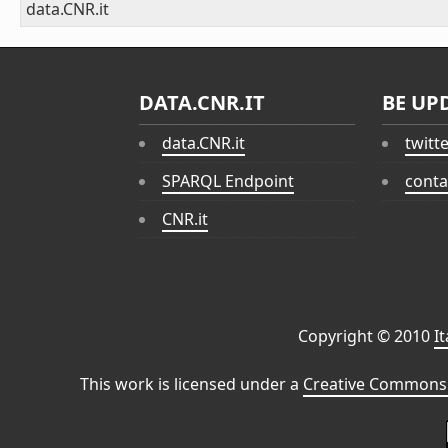
data.CNR.it
DATA.CNR.IT
BE UP
data.CNR.it
twitt
SPARQL Endpoint
conta
CNR.it
Copyright © 2010
I
This work is licensed under a
Creative Commons 