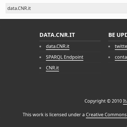
data.CNR.it
DATA.CNR.IT
BE UP
data.CNR.it
twitt
SPARQL Endpoint
conta
CNR.it
Copyright © 2010
I
This work is licensed under a
Creative Commons 