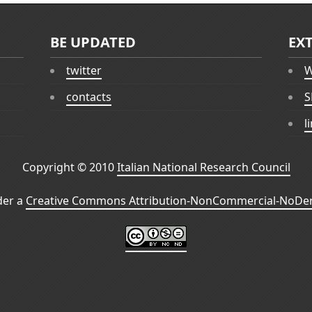
BE UPDATED
EX
twitter
W
contacts
S
l
Copyright © 2010
Italian National Research Council
der a
Creative Commons Attribution-NonCommercial-NoDeri