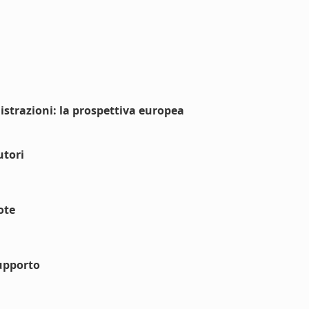
istrazioni: la prospettiva europea
utori
ote
upporto