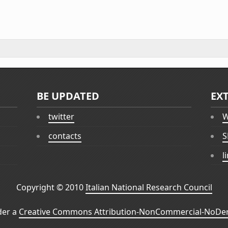
BE UPDATED
EX
twitter
W
contacts
S
l
Copyright © 2010
Italian National Research Council
der a
Creative Commons Attribution-NonCommercial-NoDeri