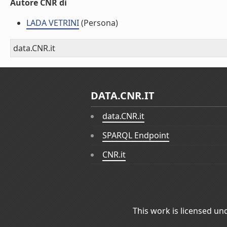
Autore CNR di
LADA VETRINI
(Persona)
data.CNR.it
DATA.CNR.IT
data.CNR.it
SPARQL Endpoint
CNR.it
This work is licensed un