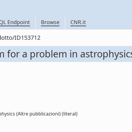
QL Endpoint
Browse
CNR.it
odotto/ID153712
for a problem in astrophysics 
sics (Altre pubblicazioni) (literal)