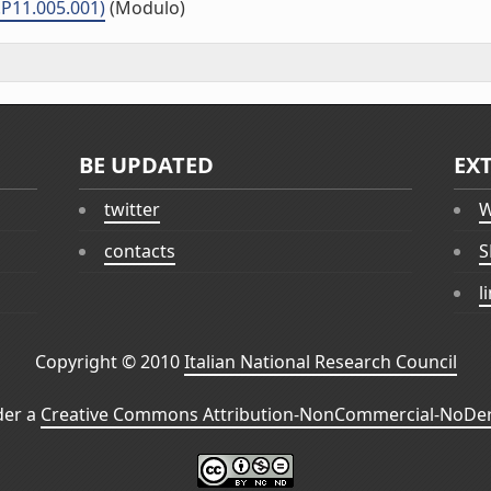
.P11.005.001)
(Modulo)
BE UPDATED
EX
twitter
W
contacts
S
l
Copyright © 2010
Italian National Research Council
der a
Creative Commons Attribution-NonCommercial-NoDeri