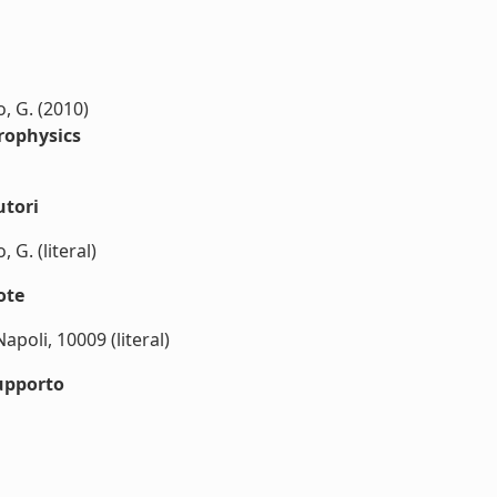
do, G. (2010)
rophysics
utori
, G. (literal)
ote
poli, 10009 (literal)
upporto