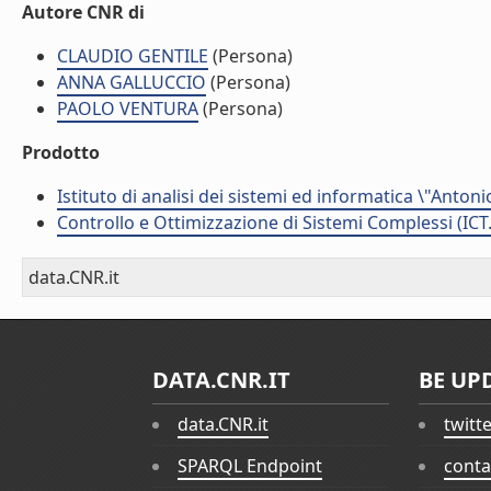
Autore CNR di
CLAUDIO GENTILE
(Persona)
ANNA GALLUCCIO
(Persona)
PAOLO VENTURA
(Persona)
Prodotto
Istituto di analisi dei sistemi ed informatica \"Antoni
Controllo e Ottimizzazione di Sistemi Complessi (ICT
data.CNR.it
DATA.CNR.IT
BE UP
data.CNR.it
twitt
SPARQL Endpoint
conta