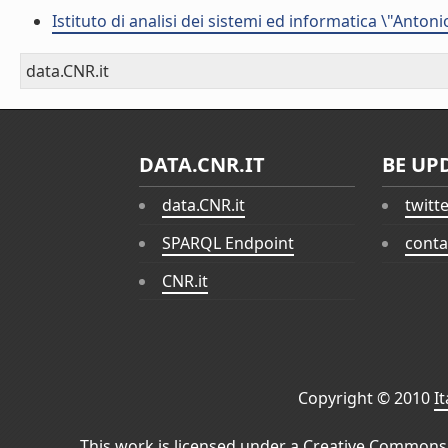
Istituto di analisi dei sistemi ed informatica \"Antoni
data.CNR.it
DATA.CNR.IT
BE UP
data.CNR.it
twitt
SPARQL Endpoint
conta
CNR.it
Copyright © 2010
I
This work is licensed under a
Creative Commons 