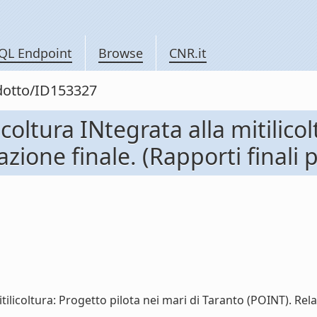
QL Endpoint
Browse
CNR.it
odotto/ID153327
icoltura INtegrata alla mitilico
zione finale. (Rapporti finali p
ilicoltura: Progetto pilota nei mari di Taranto (POINT). Relazi