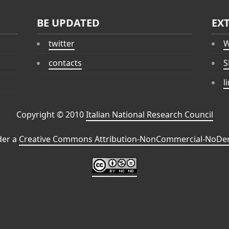
BE UPDATED
EX
twitter
W
contacts
S
l
Copyright © 2010
Italian National Research Council
der a
Creative Commons Attribution-NonCommercial-NoDeri