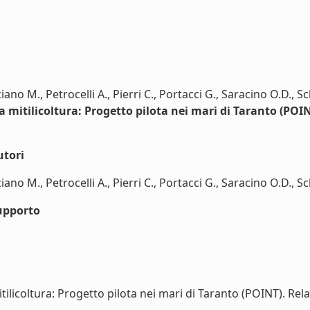
no M., Petrocelli A., Pierri C., Portacci G., Saracino O.D., Schi
a mitilicoltura: Progetto pilota nei mari di Taranto (POINT
utori
no M., Petrocelli A., Pierri C., Portacci G., Saracino O.D., Schiro
upporto
ilicoltura: Progetto pilota nei mari di Taranto (POINT). Relaz