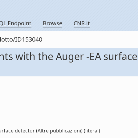
QL Endpoint
Browse
CNR.it
odotto/ID153040
ts with the Auger -EA surface 
face detector (Altre pubblicazioni) (literal)