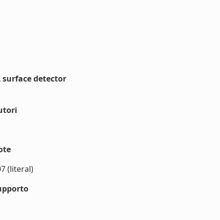
 surface detector
utori
ote
(literal)
upporto