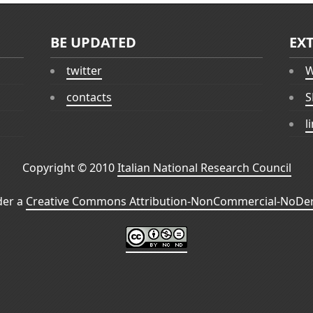
BE UPDATED
EX
twitter
W
contacts
S
l
Copyright © 2010
Italian National Research Council
der a
Creative Commons Attribution-NonCommercial-NoDeri