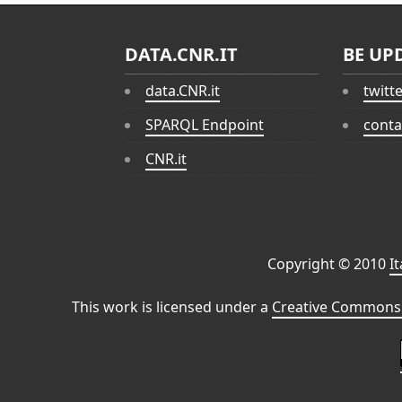
DATA.CNR.IT
BE UP
data.CNR.it
twitt
SPARQL Endpoint
conta
CNR.it
Copyright © 2010
I
This work is licensed under a
Creative Commons 