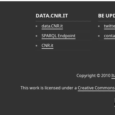
DATA.CNR.IT
BE UP
data.CNR.it
twitt
SPARQL Endpoint
conta
CNR.it
Copyright © 2010
I
This work is licensed under a
Creative Commons 