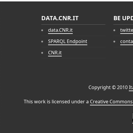
DATA.CNR.IT
BE UP
data.CNR.it
twitt
SPARQL Endpoint
conta
CNR.it
Copyright © 2010
I
This work is licensed under a
Creative Commons 