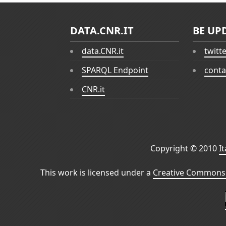
DATA.CNR.IT
BE UP
data.CNR.it
twitt
SPARQL Endpoint
conta
CNR.it
Copyright © 2010
I
This work is licensed under a
Creative Commons 