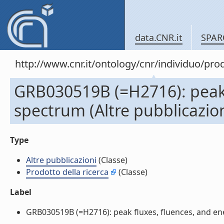
data.CNR.it
SPAR
http://www.cnr.it/ontology/cnr/individuo/pr
GRB030519B (=H2716): peak 
spectrum (Altre pubblicazion
Type
Altre pubblicazioni
(Classe)
Prodotto della ricerca
(Classe)
Label
GRB030519B (=H2716): peak fluxes, fluences, and ener