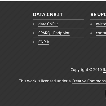
DATA.CNR.IT
BE UP
data.CNR.it
twitt
SPARQL Endpoint
conta
CNR.it
Copyright © 2010
I
This work is licensed under a
Creative Commons 