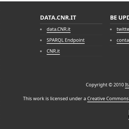
DATA.CNR.IT
BE UP
data.CNR.it
twitt
SPARQL Endpoint
conta
CNR.it
Copyright © 2010
I
This work is licensed under a
Creative Commons 