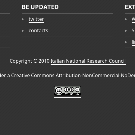
BE UPDATED
EX
twitter
W
contacts
S
l
Copyright © 2010
Italian National Research Council
der a
Creative Commons Attribution-NonCommercial-NoDeri