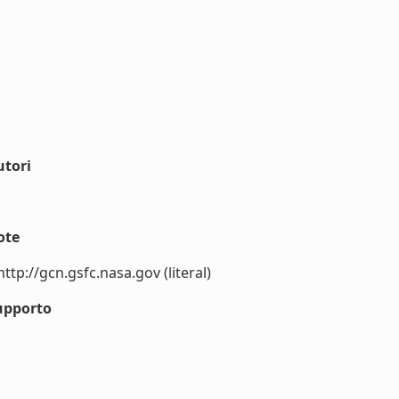
utori
ote
p://gcn.gsfc.nasa.gov (literal)
upporto