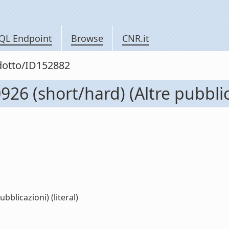
QL Endpoint
Browse
CNR.it
odotto/ID152882
26 (short/hard) (Altre pubblic
blicazioni) (literal)