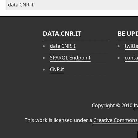
data.CNR.it
DATA.CNR.IT
BE UP
data.CNR.it
twitt
SPARQL Endpoint
conta
CNR.it
Copyright © 2010
I
This work is licensed under a
Creative Commons 