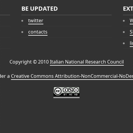
BE UPDATED
EX
twitter
W
contacts
S
l
Copyright © 2010
Italian National Research Council
der a
Creative Commons Attribution-NonCommercial-NoDeri