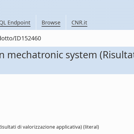
QL Endpoint
Browse
CNR.it
odotto/ID152460
n mechatronic system (Risultat
ltati di valorizzazione applicativa) (literal)