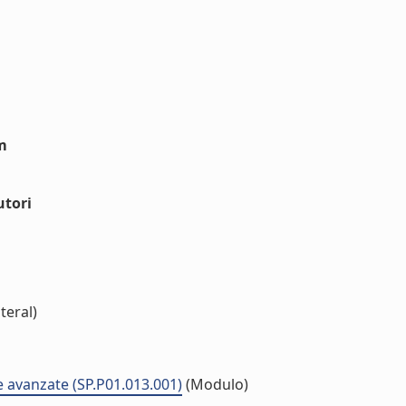
m
utori
teral)
 avanzate (SP.P01.013.001)
(Modulo)