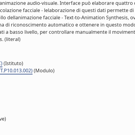
animazione audio-visuale. Interface può elaborare quattro diff
colazione facciale - lelaborazione di questi dati permette di
rollo dellanimazione facciale - Text-to-Animation Synthesis,
ema di riconoscimento automatico e ottenere in questo mod
ati a basso livello, per controllare manualmente il movimen
 (literal)
C)
(Istituto)
T.P10.013.002)
(Modulo)
ve)