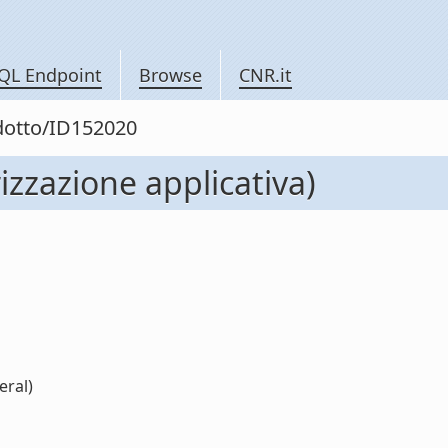
QL Endpoint
Browse
CNR.it
odotto/ID152020
izzazione applicativa)
eral)