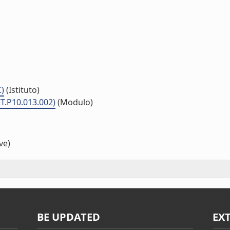
C)
(Istituto)
T.P10.013.002)
(Modulo)
ve)
BE UPDATED
EX