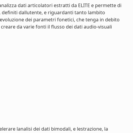
 analizza dati articolatori estratti da ELITE e permette di
 definiti dallutente, e riguardanti tanto lambito
evoluzione dei parametri fonetici, che tenga in debito
eare da varie fonti il flusso dei dati audio-visuali
rare lanalisi dei dati bimodali, e lestrazione, la