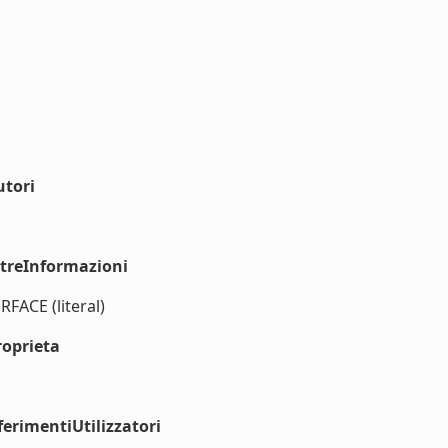
utori
ltreInformazioni
RFACE (literal)
roprieta
erimentiUtilizzatori