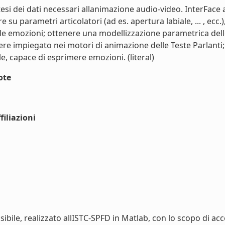
intesi dei dati necessari allanimazione audio-video. InterFace
su parametri articolatori (ad es. apertura labiale, ... , ecc.),
lle emozioni; ottenere una modellizzazione parametrica dell
e impiegato nei motori di animazione delle Teste Parlanti; cr
e, capace di esprimere emozioni. (literal)
ote
iliazioni
bile, realizzato allISTC-SPFD in Matlab, con lo scopo di accele