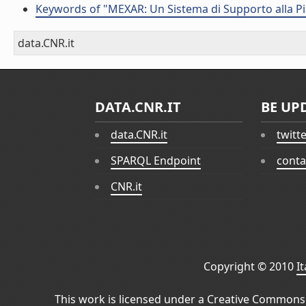
Keywords of "MEXAR: Un Sistema di Supporto alla Pian
data.CNR.it
DATA.CNR.IT
BE UP
data.CNR.it
twitt
SPARQL Endpoint
conta
CNR.it
Copyright © 2010
I
This work is licensed under a
Creative Commons 