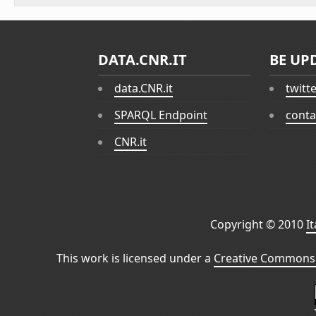
DATA.CNR.IT
BE UP
data.CNR.it
twitt
SPARQL Endpoint
conta
CNR.it
Copyright © 2010
I
This work is licensed under a
Creative Commons 