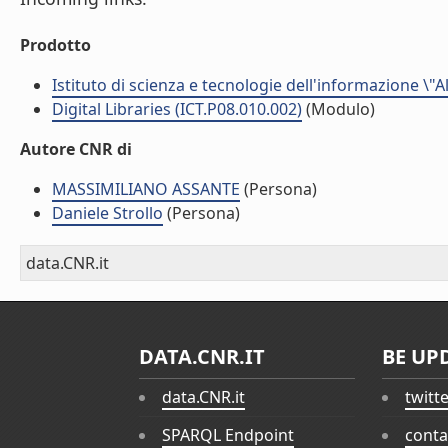
Prodotto
Istituto di scienza e tecnologie dell'informazione \"
Digital Libraries (ICT.P08.010.002)
(Modulo)
Autore CNR di
MASSIMILIANO ASSANTE
(Persona)
Daniele Strollo
(Persona)
data.CNR.it
DATA.CNR.IT
BE UP
data.CNR.it
twitt
SPARQL Endpoint
conta