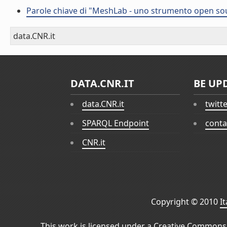
Parole chiave di "MeshLab - uno strumento open sou
data.CNR.it
DATA.CNR.IT
BE UP
data.CNR.it
twitt
SPARQL Endpoint
conta
CNR.it
Copyright © 2010
I
This work is licensed under a
Creative Commons 