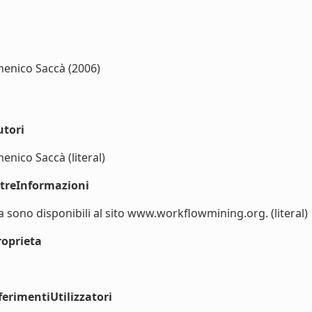
menico Saccà (2006)
utori
enico Saccà (literal)
ltreInformazioni
ca sono disponibili al sito www.workflowmining.org. (literal)
roprieta
erimentiUtilizzatori