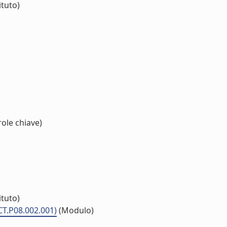
ituto)
ole chiave)
ituto)
CT.P08.002.001)
(Modulo)