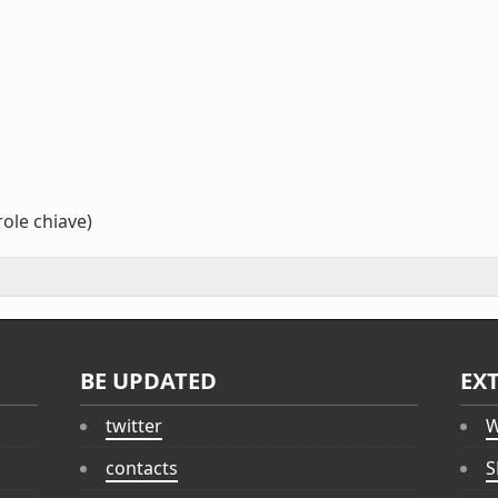
ole chiave)
BE UPDATED
EX
twitter
W
contacts
S