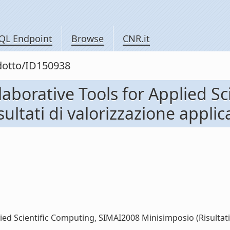
QL Endpoint
Browse
CNR.it
odotto/ID150938
borative Tools for Applied Sc
ltati di valorizzazione applica
d Scientific Computing, SIMAI2008 Minisimposio (Risultati di