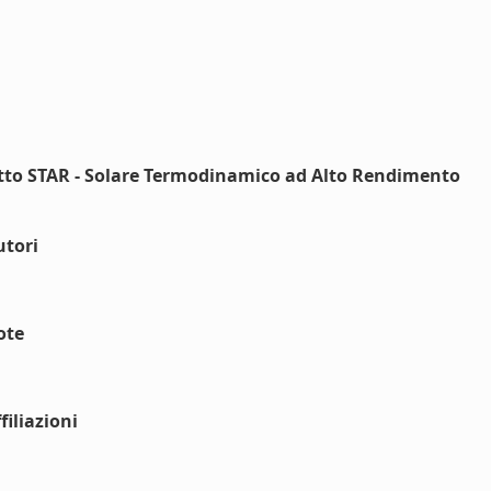
etto STAR - Solare Termodinamico ad Alto Rendimento
utori
ote
iliazioni