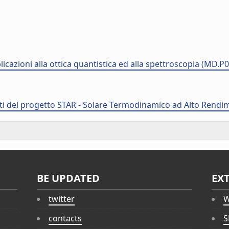
plicazioni alla ottica quantistica ed alla spettroscopia (MD.P
ti del progetto STAR - Solare Termodinamico ad Alto Rendi
BE UPDATED
EX
twitter
W
contacts
S