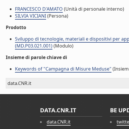
FRANCESCO D'AMATO
(Unità di personale interno)
SILVIA VICIANI
(Persona)
Prodotto
Sviluppo di tecnologie, materiali e dispositivi per app
(MD.P03.021.001)
(Modulo)
Insieme di parole chiave di
Keywords of "Campagna di Misure Meduse"
(Insieme
data.CNR.it
DATA.CNR.IT
BE UP
data.CNR.it
twitt