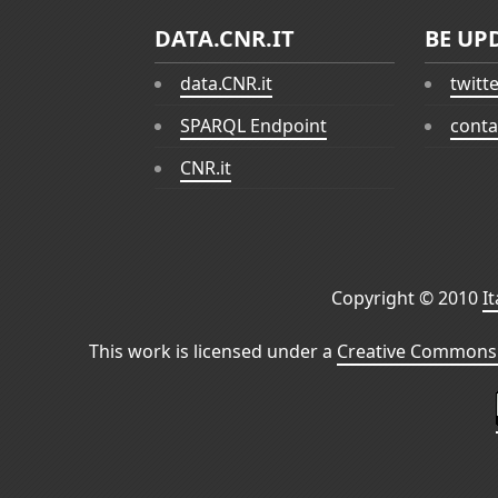
DATA.CNR.IT
BE UP
data.CNR.it
twitt
SPARQL Endpoint
conta
CNR.it
Copyright © 2010
I
This work is licensed under a
Creative Commons 