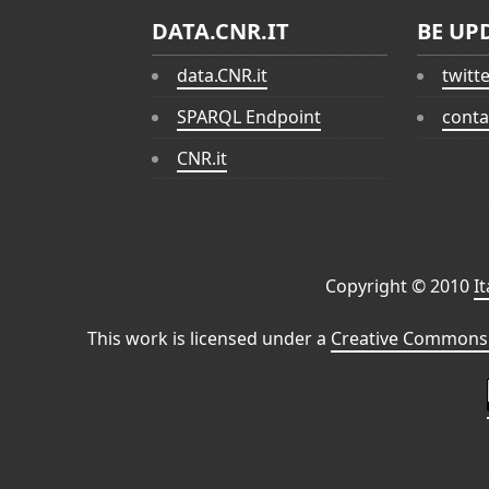
DATA.CNR.IT
BE UP
data.CNR.it
twitt
SPARQL Endpoint
conta
CNR.it
Copyright © 2010
I
This work is licensed under a
Creative Commons 