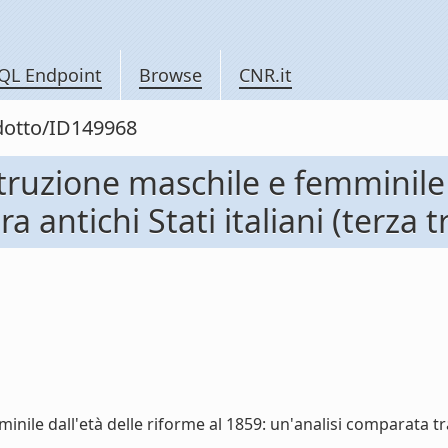
QL Endpoint
Browse
CNR.it
odotto/ID149968
struzione maschile e femminile d
a antichi Stati italiani (terza 
nile dall'età delle riforme al 1859: un'analisi comparata tra a