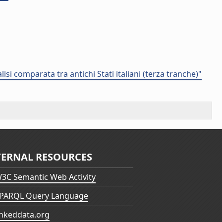
lisi comparata tra antichi Stati italiani (terza tranche)"
TERNAL RESOURCES
3C Semantic Web Activity
PARQL Query Language
inkeddata.org