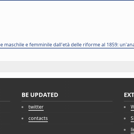
e maschile e femminile dall'età delle riforme al 1859: un'ana
BE UPDATED
EX
twitter
W
contacts
S
l