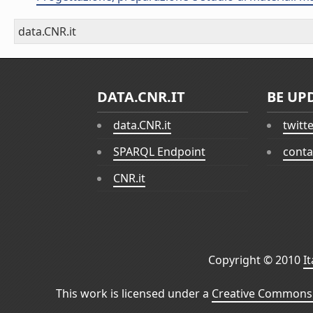
data.CNR.it
DATA.CNR.IT
BE UP
data.CNR.it
twitt
SPARQL Endpoint
conta
CNR.it
Copyright © 2010
I
This work is licensed under a
Creative Commons 