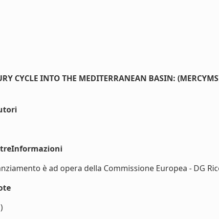
RY CYCLE INTO THE MEDITERRANEAN BASIN: (MERCYMS
utori
ltreInformazioni
inanziamento è ad opera della Commissione Europea - DG Ricer
ote
)