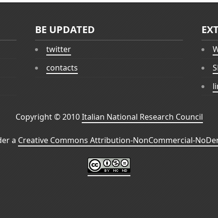
BE UPDATED
EX
twitter
W
contacts
S
l
Copyright © 2010
Italian National Research Council
der a
Creative Commons Attribution-NonCommercial-NoDeri