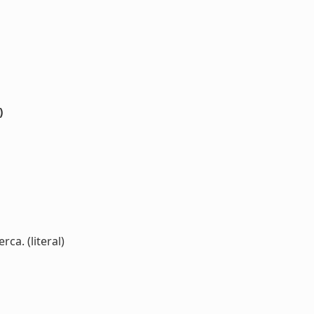
)
ca. (literal)