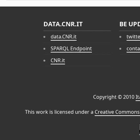
DATA.CNR.IT
BE UP
data.CNR.it
twitt
SPARQL Endpoint
conta
CNR.it
Copyright © 2010
I
This work is licensed under a
Creative Commons 