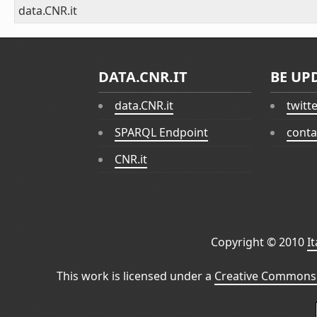
data.CNR.it
DATA.CNR.IT
BE UP
data.CNR.it
twitt
SPARQL Endpoint
conta
CNR.it
Copyright © 2010
I
This work is licensed under a
Creative Commons 